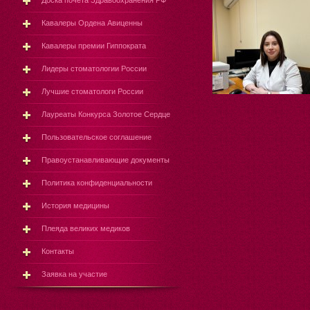
Доска почёта Здравоохранения РФ
Кавалеры Ордена Авиценны
Кавалеры премии Гиппократа
Лидеры стоматологии России
Лучшие стоматологи России
Лауреаты Конкурса Золотое Сердце
Пользовательское соглашение
Правоустанавливающие документы
Политика конфиденциальности
История медицины
Плеяда великих медиков
Контакты
Заявка на участие