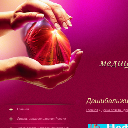
Дашибальжи
Главная
Главная
»
Доска почёта Здр
Лидеры здравоохранения России