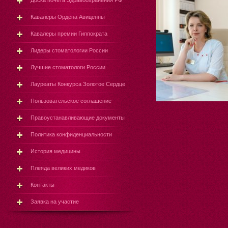
Доска почёта Здравоохранения РФ
Кавалеры Ордена Авиценны
Кавалеры премии Гиппократа
Лидеры стоматологии России
Лучшие стоматологи России
Лауреаты Конкурса Золотое Сердце
Пользовательское соглашение
Правоустанавливающие документы
Политика конфиденциальности
История медицины
Плеяда великих медиков
Контакты
Заявка на участие