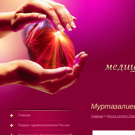
Муртазалие
Главная
Главная
»
Доска почёта Здр
Лидеры здравоохранения России