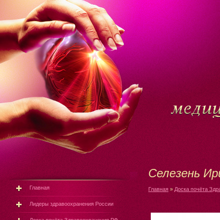
Селезень Ир
Главная
Главная
»
Доска почёта Здр
Лидеры здравоохранения России