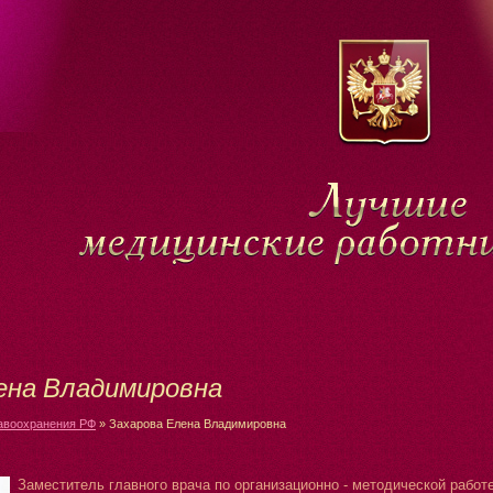
ена Владимировна
авоохранения РФ
»
Захарова Елена Владимировна
Заместитель главного врача по организационно - методической раб