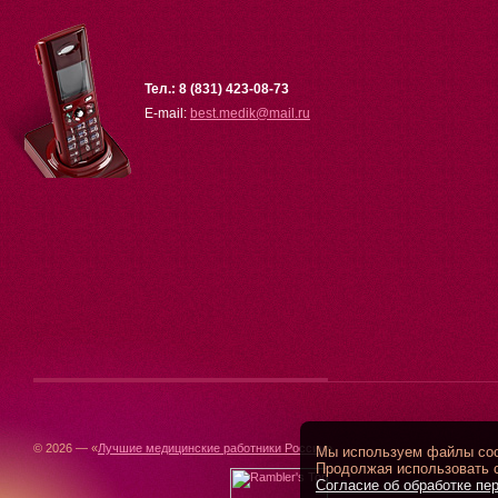
Тел.: 8 (831) 423-08-73
E-mail:
best.medik
@
mail.ru
© 2026 — «
Лучшие медицинские работники России
»
Мы используем файлы cook
Продолжая использовать с
Согласие об обработке пе